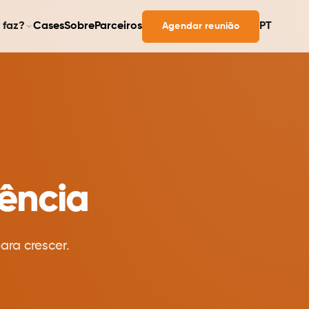
 faz?
Cases
Sobre
Parceiros
PT
Agendar reunião
ência
ara crescer.