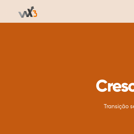
Cres
Transição s