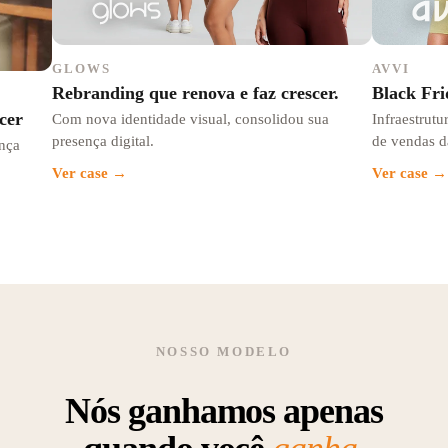
GLOWS
AVVI
Rebranding que renova e faz crescer.
Black Fri
cer
Com nova identidade visual, consolidou sua
Infraestrut
presença digital.
de vendas d
nça
Ver case →
Ver case →
NOSSO MODELO
Nós ganhamos apenas