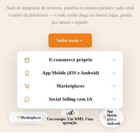
Nada de integração de terceiros, planilha ou sistema paralelo: cada canal
é nativo da plataforma — e toda venda chega no mesmo lugar, pronta
pra faturar e expedir.
Saiba mais
E-commerce próprio
App Mobile (iOS e Android)
Marketplaces
Social Selling com IA
App
Instagram
E-commerce
Mobile
WhatsApp
Marketplaces
e
Um estoque. Um WMS. Uma
próprio
(iOS e
Facebook
operação.
Android)