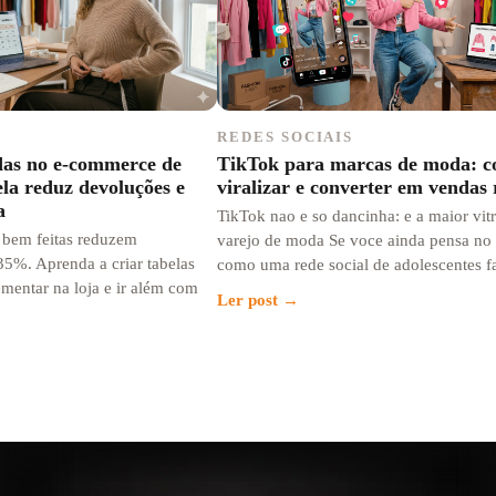
REDES SOCIAIS
das no e-commerce de
TikTok para marcas de moda: 
la reduz devoluções e
viralizar e converter em vendas 
a
TikTok nao e so dancinha: e a maior vit
 bem feitas reduzem
varejo de moda Se voce ainda pensa no
5%. Aprenda a criar tabelas
como uma rede social de adolescentes f
ementar na loja e ir além com
Ler post →