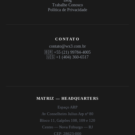
Blog
Trabalhe Conosco
Política de Privacidade
CONTATO
contato@wx3.com.br
🇧🇷 +55 (21) 99784-4005
🇺🇸 +1 (404) 360-6517
MATRIZ — HEADQUARTERS
Espaço ARP
Av Conselheiro Julius Arp nº 80
Bloco 11, Galpões 108, 109 e 120
Centro — Nova Friburgo — RJ
CEP: 28623-000