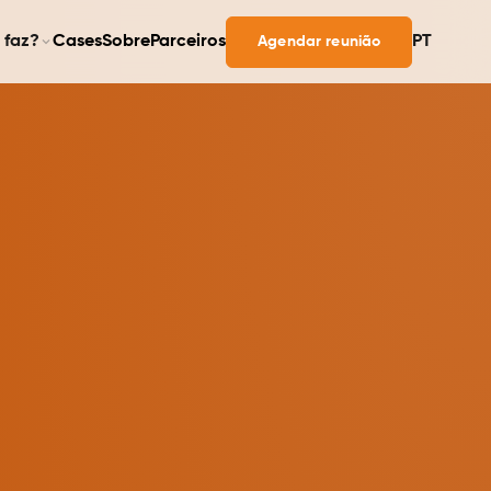
 faz?
Cases
Sobre
Parceiros
PT
Agendar reunião