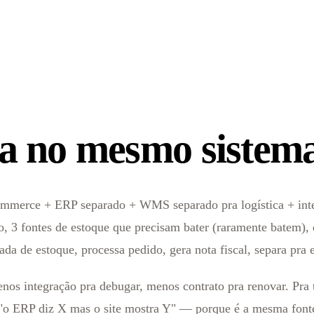
a no mesmo sistema
ommerce + ERP separado + WMS separado pra logística + integ
uto, 3 fontes de estoque que precisam bater (raramente batem),
rada de estoque, processa pedido, gera nota fiscal, separa pr
os integração pra debugar, menos contrato pra renovar. Pra t
 "o ERP diz X mas o site mostra Y" — porque é a mesma font