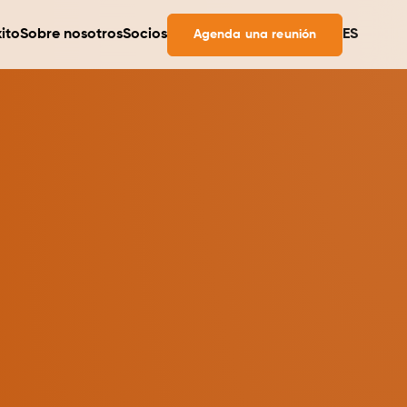
ito
Sobre nosotros
Socios
ES
Agenda una reunión