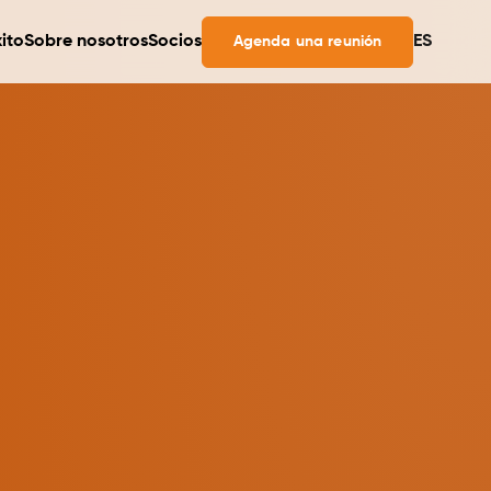
ito
Sobre nosotros
Socios
ES
Agenda una reunión